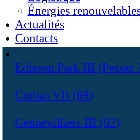
Énergies renouvelable
Actualités
Contacts
Edisson Park III (Pessac 
Corbas VII (69)
Gennevilliers III (92)