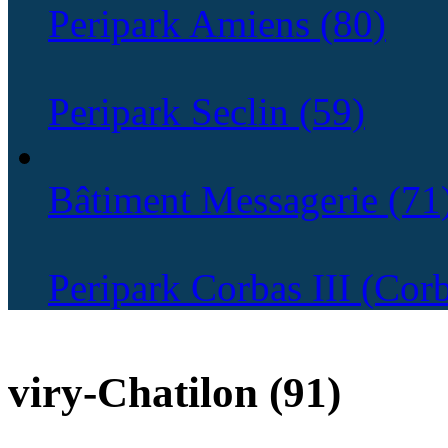
Peripark Amiens (80)
Peripark Seclin (59)
Bâtiment Messagerie (71
Peripark Corbas III (Cor
viry-Chatilon
viry-Chatilon (91)