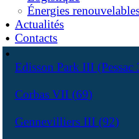
Énergies renouvelable
Actualités
Contacts
Edisson Park III (Pessac 
Corbas VII (69)
Gennevilliers III (92)