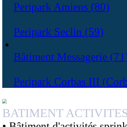
Peripark Amiens (80)
Peripark Seclin (59)
Bâtiment Messagerie (71
Peripark Corbas III (Cor
BATIMENT ACTIVITE
• Bâtiment d'activités spri