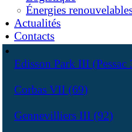
Énergies renouvelable
Actualités
Contacts
Edisson Park III (Pessac 
Corbas VII (69)
Gennevilliers III (92)