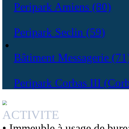
Peripark Amiens (80)
Peripark Seclin (59)
Bâtiment Messagerie (71
Peripark Corbas III (Cor
ACTIVITE
• Immeuble à usage de bure