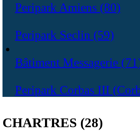
Peripark Amiens (80)
Peripark Seclin (59)
Bâtiment Messagerie (71
Peripark Corbas III (Cor
PARC D'ACTIVITES 
CHARTRES (28)