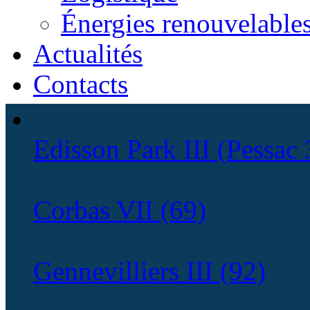
Énergies renouvelable
Actualités
Contacts
Edisson Park III (Pessac 
Corbas VII (69)
Gennevilliers III (92)