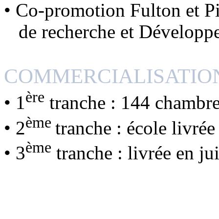
• Co-promotion Fulton et P
de recherche et Développ
COMMERCIALISATIO
ère
• 1
tranche : 144 chambre
ème
• 2
tranche : école livré
ème
• 3
tranche : livrée en ju