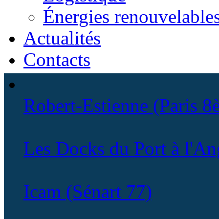
Énergies renouvelable
Actualités
Contacts
Robert-Estienne (Paris 8
Les Docks du Port à l'Ang
Icam (Sénart 77)