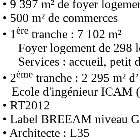
• 9 397 m² de foyer logemen
• 500 m² de commerces
ère
• 1
tranche : 7 102 m²
Foyer logement de 298 l
Services : accueil, petit dé
ème
• 2
tranche : 2 295 m² d
Ecole d'ingénieur ICAM (at
• RT2012
• Label BREEAM niveau 
• Architecte : L35