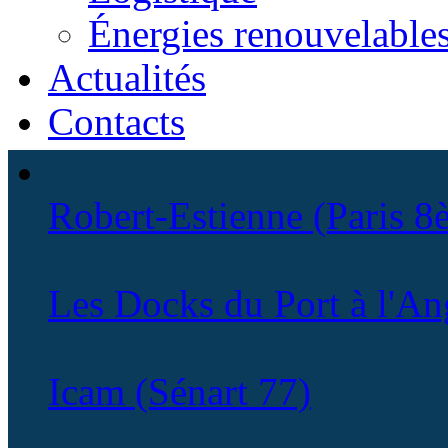
Énergies renouvelable
Actualités
Contacts
Robert-Estienne (Paris 8
Les Docks du Port à l'Ang
Icam (Sénart 77)