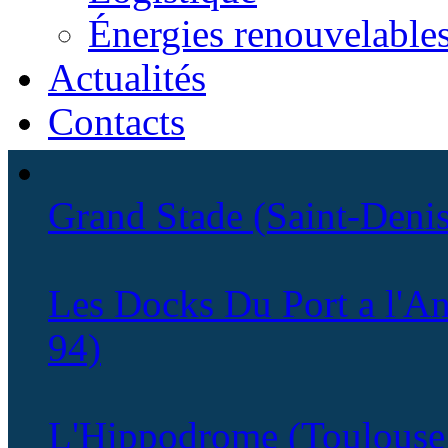
Énergies renouvelable
Actualités
Contacts
Grand Stade (Saint-Denis
Les Docks Du Port a l'An
94)
L'Hippodrome (Toulouse