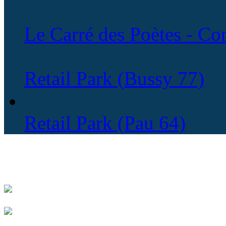
Le Carré des Poètes - C
Retail Park (Bussy 77)
Retail Park (Pau 64)
SAINT-MEMMIE (51)