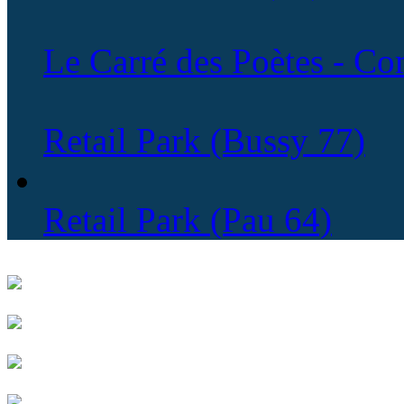
Le Carré des Poètes - C
Retail Park (Bussy 77)
Retail Park (Pau 64)