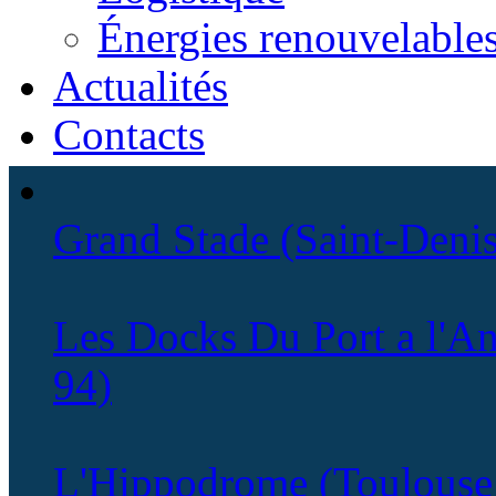
Énergies renouvelable
Actualités
Contacts
Grand Stade (Saint-Denis
Les Docks Du Port a l'An
94)
L'Hippodrome (Toulouse