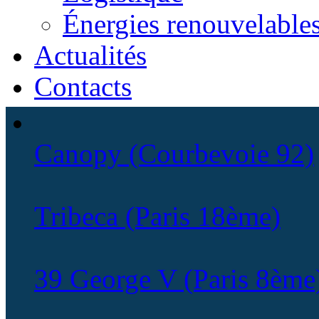
Énergies renouvelable
Actualités
Contacts
Canopy (Courbevoie 92)
Tribeca (Paris 18ème)
39 George V (Paris 8ème