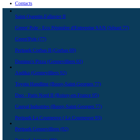
Contacts
Saint-Quentin-Fallavier II
Green' Pole - Eco Pépinière d'Entreprise SAN (Sénart 77)
Green'Pole (77)
Peripark Corbas II (Corbas 69)
Domino's Pizza (Gennevilliers 92)
Audika (Gennevilliers 92)
Toyota Handling (Bussy-Saint-Georges 77)
Duo - Paris Nord II (Roissy-en-France 95)
Cauval Industries (Bussy-Saint-Georges 77)
Peripark La Courneuve ( La Courneuve 93)
Peripark Gennevilliers (92)