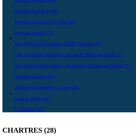
Peripark Amiens (80)
Peripark Corbas I (69)
Peripark Corbas IV (Corbas 69)
Peripark Sénart (77)
Parc d'Activités Tertiaire - EBP (Chartres 28)
Parc d'Activités Tertiaire - Arcom (Châlon-sur-Saône 71)
Parc d'Activités Tertiaire - Amazonia (Chalon-sur-Saône 71)
Norami Amiens (80)
Aubade Colombelles - Caen (14)
Leclerc Drive (14)
Le Haillan (33)
PARC D'ACTIVITES TERTIAIRE 
CHARTRES (28)