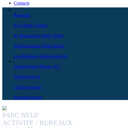
Contacts
Réaumur
ILO (Paris 15ème)
42 Bourgogne (Paris 7ème)
30 Haussmann (Paris 9ème)
Les Bateliers (Saint-Ouen 93)
Edison Park I Pessac (33)
Edison Park II
Corbas potager
Peripark Epinay
PARC NEUF
ACTIVITE / BUREAUX