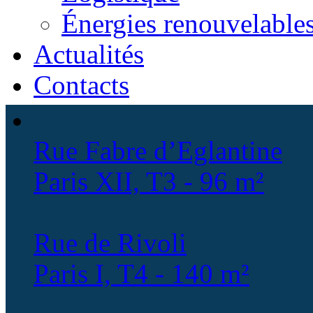
Énergies renouvelable
Actualités
Contacts
Rue Fabre d’Eglantine
Paris XII, T3 - 96 m²
Rue de Rivoli
Paris I, T4 - 140 m²