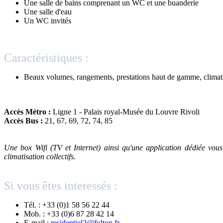
Une salle de bains comprenant un WC et une buanderie
Une salle d'eau
Un WC invités
Caractéristiques :
Beaux volumes, rangements, prestations haut de gamme, climatis
Accès Métro :
Ligne 1 - Palais royal-Musée du Louvre Rivoli
Accès Bus :
21, 67, 69, 72, 74, 85
Une box Wifi (TV et Internet) ainsi qu'une application dédiée vou
climatisation collectifs.
Si vous êtes interessés :
Tél. : +33 (0)1 58 56 22 44
Mob. : +33 (0)6 87 28 42 14
E-mail :
residentiel2@fulton.fr