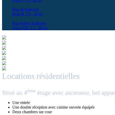
Paris I, T3 - 90 m²
Rue de Hanovre
Paris II, T1 - 36 m²
Rue Robert Estienne
Paris VIII, T2 - 46 m²
Locations résidentielles
ème
Situé au 4
étage avec ascenseur, bel appa
Une entrée
Une double réception avec cuisine ouverte équipée
Deux chambres sur cour